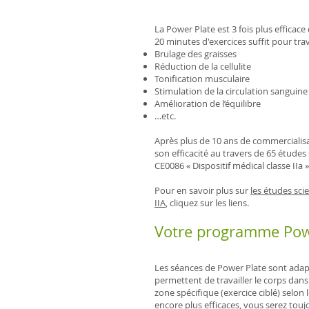
La Power Plate est 3 fois plus efficac
20 minutes d'exercices suffit pour trav
Brulage des graisses
Réduction de la cellulite
Tonification musculaire
Stimulation de la circulation sanguin
Amélioration de l’équilibre
…etc.
Après plus de 10 ans de commercialisa
son efficacité au travers de 65 études
CE0086 « Dispositif médical classe IIa »
Pour en savoir plus sur
les études sci
IIA
, cliquez sur les liens.
Votre programme Pow
Les séances de Power Plate sont adapt
permettent de travailler le corps dan
zone spécifique (exercice ciblé) selon 
encore plus efficaces, vous serez tou