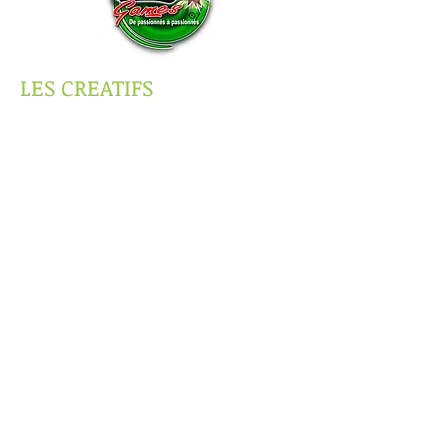
LES CREATIFS
LES HORAIRES
LUNDI: 12h00-21h30.
MARDI: 9h00-21h30.
JEUDI: 9h00-21h30.
VENDREDI: 9h00-13h30.
CONTACT
Tel:
06.18.13.75.86
E-mail:
contact@agora-forme.fr
Facebook: facebook/agora-forme
Site internet: agora-forme.fr
7, rue de Nantes
Saint-Hilaire-de-Loulay